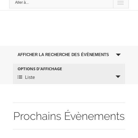
Aller à...
Recherche
AFFICHER LA RECHERCHE DES ÉVÈNEMENTS
et
OPTIONS D’AFFICHAGE
Navigation
Liste
navigation
de
de
vues
vues
évènement
Prochains Évènements
Évènements