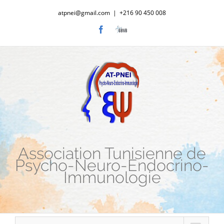
Passer
atpnei@gmail.com
|
+216 90 450 008
au
Facebook
Laboratoire
contenu
GBVB
Association Tunisienne de
Psycho-Neuro-Endocrino-
Immunologie