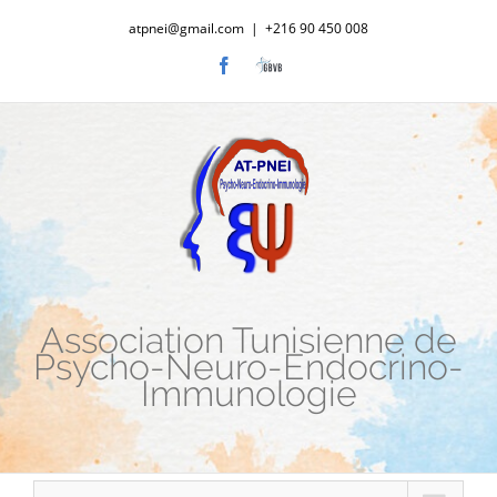
Passer
atpnei@gmail.com
|
+216 90 450 008
au
Facebook
Laboratoire
contenu
GBVB
Association Tunisienne de
Psycho-Neuro-Endocrino-
Immunologie